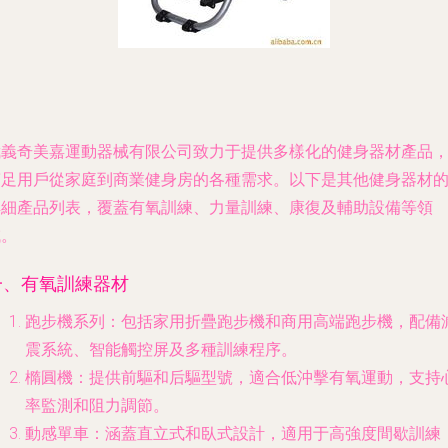
武義奇美嘉運動器械有限公司致力于提供多樣化的健身器材產品
滿足用戶從家庭到商業健身房的各種需求。以下是其他健身器材
詳細產品列表，覆蓋有氧訓練、力量訓練、康復及輔助設備等領
域。
一、有氧訓練器材
跑步機系列
：包括家用折疊跑步機和商用高端跑步機，配備
震系統、智能觸控屏及多種訓練程序。
橢圓機
：提供前驅和后驅型號，適合低沖擊有氧運動，支持
率監測和阻力調節。
動感單車
：涵蓋直立式和臥式設計，適用于高強度間歇訓練