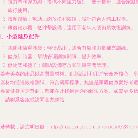
拉力帶和彈力繩
：提供不同阻力級別，便于攜帶，適合家庭
旅行使用。
按摩滾輪
：幫助肌肉放松和恢復，設計符合人體工程學。
康復踏步機
：低沖擊設備，適用于老年人或術后恢復訓練。
四、小型健身配件
跳繩和負重沙袋
：輕便易用，適合有氧和力量補充訓練。
健身計時器
：幫助管理訓練間隔，提升效率。
儲物架和墊子
：輔助設備存放和訓練空間管理。
武義奇美嘉的產品以高質量材料、創新設計和用戶安全為核心，
有器材均通過嚴格測試，符合國際標準。無論是家庭健身愛好者
是專業健身房運營商，都能在此找到合適的解決方案。如需更多
息，請聯系客服或訪問官方網站。
若轉載，請注明出處：http://m.jiaoyugu.com.cn/product/28.html