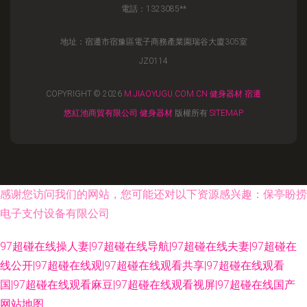
電話：1323085**
地址：宿遷市宿豫區電子商務產業園瑞谷大廈305室
JZ0114
COPYRIGHT © 2026
M.JIAOYUGU.COM.CN
健身器材
宿遷
悠紅池商貿有限公司
健身器材
版權所有
SITEMAP
感谢您访问我们的网站，您可能还对以下资源感兴趣：保亭盼捞
电子支付设备有限公司
97超碰在线操人妻|97超碰在线导航|97超碰在线夫妻|97超碰在
线公开|97超碰在线观|97超碰在线观看共享|97超碰在线观看
国|97超碰在线观看麻豆|97超碰在线观看视屏|97超碰在线国产
网站地图
国产40页 午夜精品成人 欧美一A一片传媒 婷婷五月激情网 尤物com 97色色