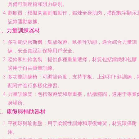
具備可調座椅和阻力級別。
劃船器
：模擬真實劃船動作，鍛煉全身肌肉，搭配數字顯示
記錄運動數據。
二、力量訓練器材
多功能史密斯機
：集成深蹲、臥推等功能，適合綜合力量訓
練，安全鎖設計保障用戶安全。
啞鈴和杠鈴套裝
：提供多種重量選擇，材質包括鑄鐵和包膠
適用于自由重量訓練。
多功能訓練椅
：可調節角度，支持平板、上斜和下斜訓練，
配附件進行多樣化練習。
力量訓練架
：包括深蹲架和舉重臺，結構穩固，適用于專業
身場所。
三、康復與輔助器材
平衡球與瑜伽墊
：用于柔韌性訓練和康復練習，材質環保耐
用。